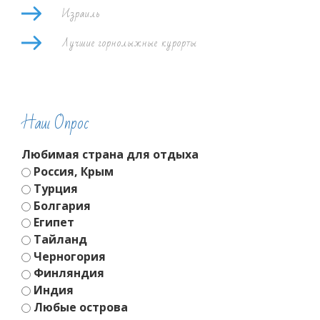
Израиль
Лучшие горнолыжные курорты
Наш Опрос
Любимая страна для отдыха
Россия, Крым
Турция
Болгария
Египет
Тайланд
Черногория
Финляндия
Индия
Любые острова