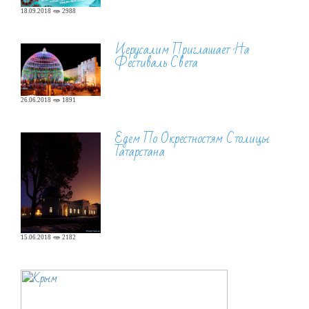
18.09.2018
2988
Иерусалим Приглашает На
Фестиваль Света
26.06.2018
1891
Едем По Окрестностям Столицы
Татарстана
15.06.2018
2182