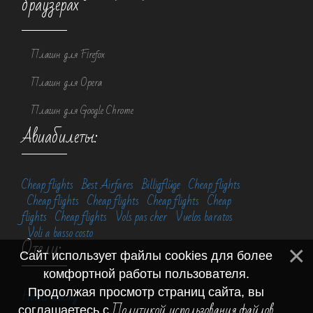
браузерах
Плагин для Firefox
Плагин для Opera
Плагин для Google Chrome
Авиабилеты:
Cheap flights
Best Airfares
Billigflüge
Cheap flights
Cheap flights
Cheap flights
Cheap flights
Cheap
flights
Cheap flights
Vols pas cher
Vuelos baratos
Voli a basso costo
Отели:
Сайт использует файлы cookies для более
комфортной работы пользователя.
Продолжая просмотр страниц сайта, вы
Hotels booking
Политикой использования файлов
соглашаетесь с