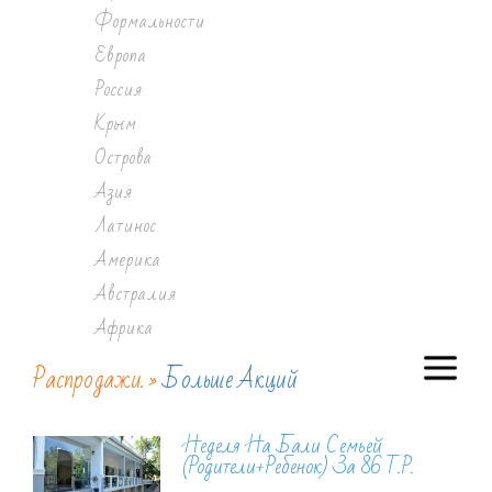
Формальности
Европа
Россия
Крым
Острова
Азия
Латинос
Америка
Австралия
Африка
Распродажи. »
Больше Акций
Неделя На Бали Семьей
(родители+ребенок) За 86 Т.р.