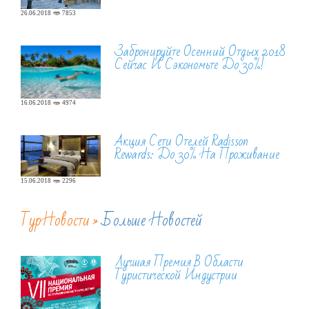
26.06.2018
7853
Забронируйте Осенний Отдых 2018
Сейчас И Сэкономьте До 30%!
16.06.2018
4974
Акция Сети Отелей Radisson
Rewards: До 30% На Проживание
15.06.2018
2296
ТурНовости »
Больше Новостей
Лучшая Премия В Области
Туристической Индустрии