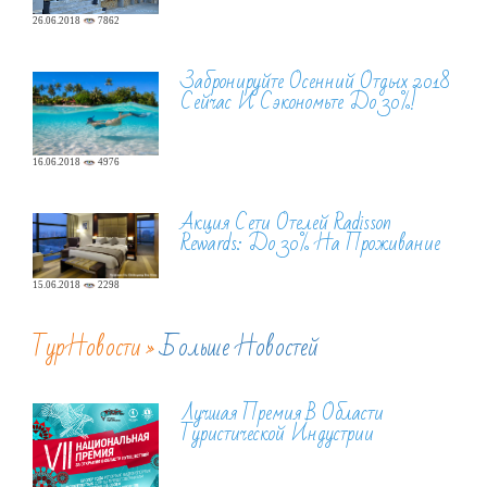
26.06.2018
7862
Забронируйте Осенний Отдых 2018
Сейчас И Сэкономьте До 30%!
16.06.2018
4976
Акция Сети Отелей Radisson
Rewards: До 30% На Проживание
15.06.2018
2298
ТурНовости »
Больше Новостей
Лучшая Премия В Области
Туристической Индустрии