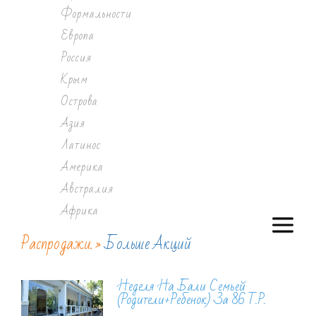
Формальности
Европа
Россия
Крым
Острова
Азия
Латинос
Америка
Австралия
Африка
Распродажи. »
Больше Акций
Неделя На Бали Семьей
(родители+ребенок) За 86 Т.р.