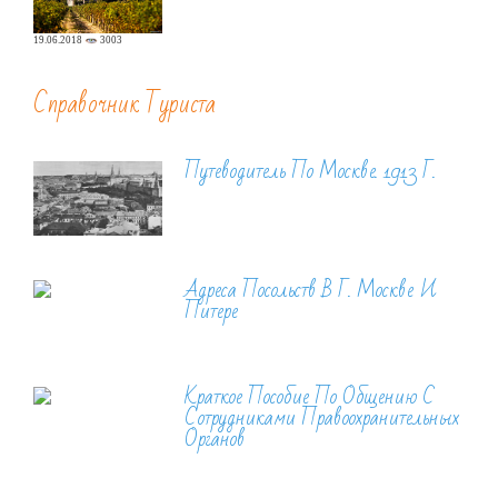
19.06.2018
3003
Справочник Туриста
Путеводитель По Москве. 1913 Г.
Адреса Посольств В Г. Москве И
Питере
Краткое Пособие По Общению С
Сотрудниками Правоохранительных
Органов