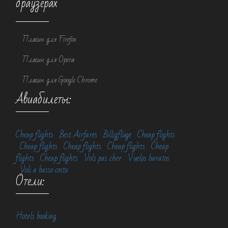
браузерах
Плагин для Firefox
Плагин для Opera
Плагин для Google Chrome
Авиабилеты:
Cheap flights
Best Airfares
Billigflüge
Cheap flights
Cheap flights
Cheap flights
Cheap flights
Cheap
flights
Cheap flights
Vols pas cher
Vuelos baratos
Voli a basso costo
Отели:
Hotels booking