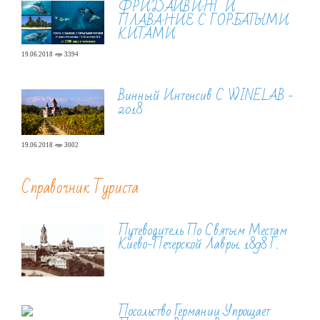
ФРИДАЙВИНГ И
ПЛАВАНИЕ С ГОРБАТЫМИ
КИТАМИ
19.06.2018
3394
Винный Интенсив С WINELAB -
2018
19.06.2018
3002
Справочник Туриста
Путеводитель По Святым Местам
Киево-Печерской Лавры. 1898 Г.
Посольство Германии Упрощает