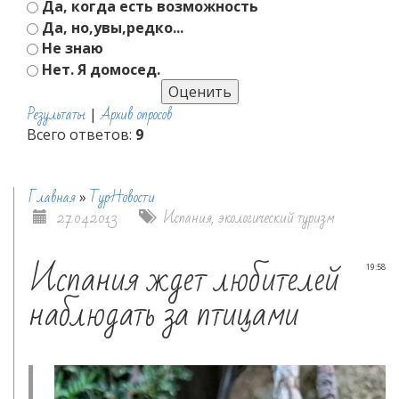
Да, когда есть возможность
Да, но,увы,редко...
Не знаю
Нет. Я домосед.
Результаты
Архив опросов
|
Всего ответов:
9
Главная
ТурНовости
»
27.04.2013
Испания
,
экологический туризм
Испания ждет любителей
19:58
наблюдать за птицами