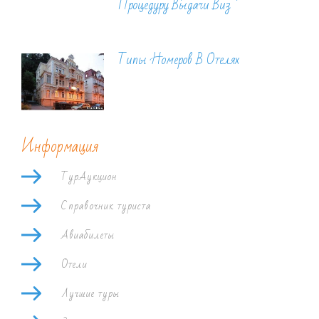
Процедуру Выдачи Виз
Типы Номеров В Отелях
Информация
ТурАукцион
Справочник туриста
Авиабилеты
Отели
Лучшие туры