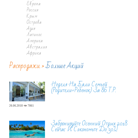
Европа
Россия
Крым
Острова
Азия
Латинос
Америка
Австралия
Африка
Распродажи. »
Больше Акций
Неделя На Бали Семьей
(родители+ребенок) За 86 Т.р.
26.06.2018
7861
Забронируйте Осенний Отдых 2018
Сейчас И Сэкономьте До 30%!