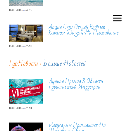
16.06.2018
4975
Акция Сети Отелей Radisson
Rewards: До 30% На Проживание
15.06.2018
2298
ТурНовости »
Больше Новостей
Лучшая Премия В Области
Туристической Индустрии
18.09.2018
2991
Иерусалим Приглашает На
Фестиваль Света