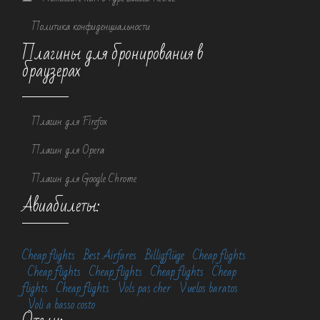
Политика конфиденциальности
Плагины для бронирования в
браузерах
Плагин для Firefox
Плагин для Opera
Плагин для Google Chrome
Авиабилеты:
Cheap flights
Best Airfares
Billigflüge
Cheap flights
Cheap flights
Cheap flights
Cheap flights
Cheap
flights
Cheap flights
Vols pas cher
Vuelos baratos
Voli a basso costo