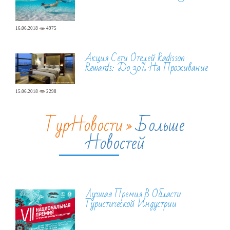
16.06.2018
4975
Акция Сети Отелей Radisson
Rewards: До 30% На Проживание
15.06.2018
2298
ТурНовости »
Больше
Новостей
Лучшая Премия В Области
Туристической Индустрии