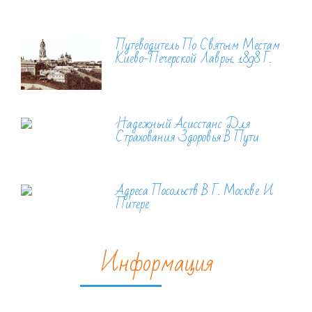
Путеводитель По Святым Местам
Киево-Печерской Лавры. 1898 Г.
Надежный Асисстанс Для
Страхования Здоровья В Пути
Адреса Посольств В Г. Москве И
Питере
Информация