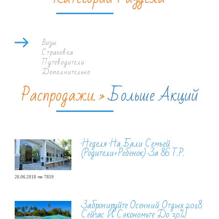
Визы
Страховка
Путеводители
Дополнительно
Распродажи. »
Больше Акций
Неделя На Бали Семьей
(родители+ребенок) За 86 Т.р.
26.06.2018
7859
Забронируйте Осенний Отдых 2018
Сейчас И Сэкономьте До 30%!