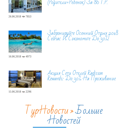
(родители+ребенок) За 86 Т.р.
26.06.2018
7853
Забронируйте Осенний Отдых 2018
Сейчас И Сэкономьте До 30%!
16.06.2018
4973
Акция Сети Отелей Radisson
Rewards: До 30% На Проживание
15.06.2018
2296
ТурНовости »
Больше
Новостей