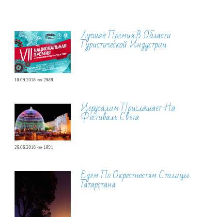
Лучшая Премия В Области
Туристической Индустрии
18.09.2018
2988
Иерусалим Приглашает На
Фестиваль Света
26.06.2018
1891
Едем По Окрестностям Столицы
Татарстана