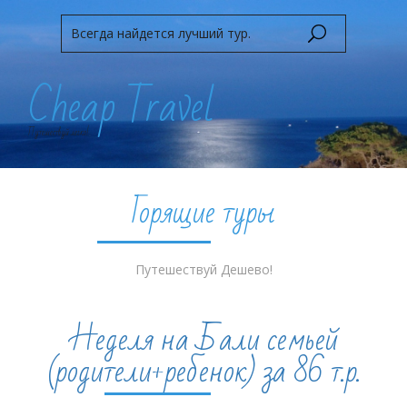
Cheap Travel
Путешествуй легко!
Горящие туры
Путешествуй Дешево!
Неделя на Бали семьей
(родители+ребенок) за 86 т.р.