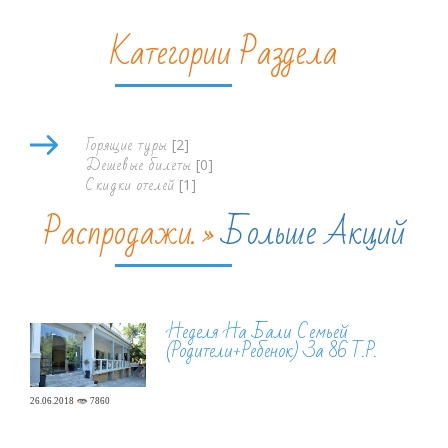
Категории Раздела
Горящие туры
[2]
Дешевые билеты
[0]
Скидки отелей
[1]
Распродажи. »
Больше Акций
Неделя На Бали Семьей
(родители+ребенок) За 86 Т.р.
26.06.2018
7860