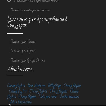
Напишите нам о туре Вашей мечты.
Политика конфиденциальности
Плагины для бронирования в
браузерах
Плагин для Firefox
Плагин для Opera
Плагин для Google Chrome
Авиабилеты:
Cheap flights
Best Airfares
Billigflüge
Cheap flights
Cheap flights
Cheap flights
Cheap flights
Cheap
flights
Cheap flights
Vols pas cher
Vuelos baratos
Voli a basso costo