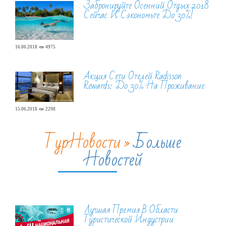
Забронируйте Осенний Отдых 2018
Сейчас И Сэкономьте До 30%!
16.06.2018
4975
Акция Сети Отелей Radisson
Rewards: До 30% На Проживание
15.06.2018
2298
ТурНовости »
Больше
Новостей
Лучшая Премия В Области
Туристической Индустрии